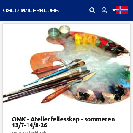
OSLO MALERKLUBB
NB
NN
EN
OMK - Atelierfellesskap - sommeren
13/7-14/8-26
Oslo Malerklubb