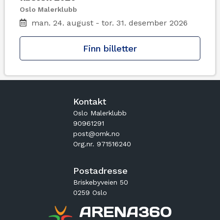
Oslo Malerklubb
man. 24. august - tor. 31. desember 2026
Finn billetter
Kontakt
Oslo Malerklubb
90961291
post@omk.no
Org.nr. 971516240
Postadresse
Briskebyveien 50
0259 Oslo
ARENA360