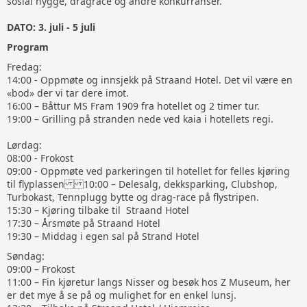
sosial hygge, dragrace og andre konkurranser.
DATO: 3. juli - 5 juli
Program
Fredag:
14:00 - Oppmøte og innsjekk på Straand Hotel. Det vil være en
«bod» der vi tar dere imot.
16:00 – Båttur MS Fram 1909 fra hotellet og 2 timer tur.
19:00 – Grilling på stranden nede ved kaia i hotellets regi.
Lørdag:
08:00 - Frokost
09:00 - Oppmøte ved parkeringen til hotellet for felles kjøring
til flyplassen 10:00 – Delesalg, dekksparking, Clubshop,
Turbokast, Tennplugg bytte og drag-race på flystripen.
15:30 – Kjøring tilbake til Straand Hotel
17:30 – Årsmøte på Straand Hotel
19:30 – Middag i egen sal på Strand Hotel
Søndag:
09:00 – Frokost
11:00 – Fin kjøretur langs Nisser og besøk hos Z Museum, her
er det mye å se på og mulighet for en enkel lunsj.