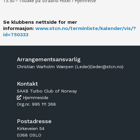
13:30 – Tilbake på Straand Hotel / Hjemreise
Se klubbens nettside for mer
informasjon:
www.stcn.no/terminliste/kalender/vis/?
id=750333
Arrangementsansvarlig
Christian Warholm Wærpen (Leder)(leder@stcn.no)
Kontakt
SAAB Turbo Club of Norway
Hjemmeside
Org.nr. 995 111 268
Postadresse
Kirkeveien 54
0368 OSLO