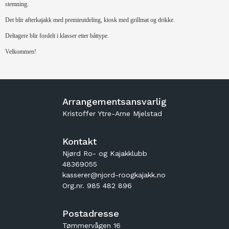
stemning.
Det blir afterkajakk med premieutdeling, kiosk med grillmat og drikke.
Deltagere blir fordelt i klasser etter båttype.
Velkommen!
Arrangementsansvarlig
Kristoffer Ytre-Arne Mjelstad
Kontakt
Njørd Ro- og Kajakklubb
48369055
kasserer@njord-roogkajakk.no
Org.nr. 985 482 896
Postadresse
Tømmervågen 16