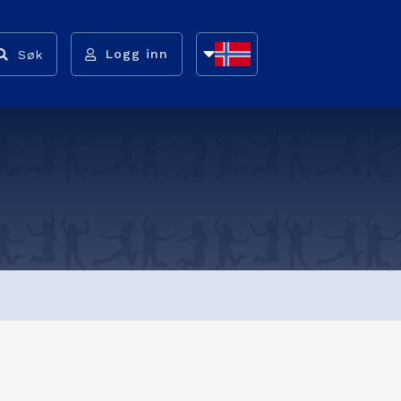
Logg inn
Søk
NB
NN
EN