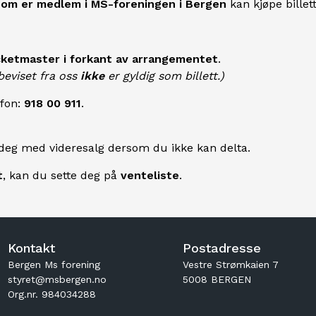
som er medlem i MS-foreningen i Bergen
kan kjøpe billett
cketmaster i forkant av arrangementet
.
eviset fra oss
ikke
er gyldig som billett.)
efon:
918 00 911
.
e deg med videresalg dersom du ikke kan delta.
t
, kan du sette deg på
venteliste
.
Kontakt
Postadresse
Bergen Ms forening
Vestre Strømkaien 7
styret@msbergen.no
5008 BERGEN
Org.nr. 984034288