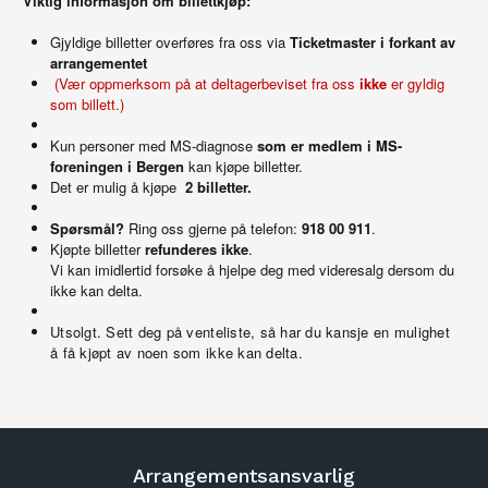
Viktig informasjon om billettkjøp:
Gjyldige billetter overføres fra oss via
Ticketmaster i forkant av
arrangementet
(Vær oppmerksom på at deltagerbeviset fra oss
ikke
er gyldig
som billett.)
Kun personer med MS-diagnose
som er medlem i MS-
foreningen i Bergen
kan kjøpe billetter.
Det er mulig å kjøpe
2 billetter.
Spørsmål?
Ring oss gjerne på telefon:
918 00 911
.
Kjøpte billetter
refunderes ikke
.
Vi kan imidlertid forsøke å hjelpe deg med videresalg dersom du
ikke kan delta.
Utsolgt. Sett deg på venteliste, så har du kansje en mulighet
å få kjøpt av noen som ikke kan delta.
Arrangementsansvarlig