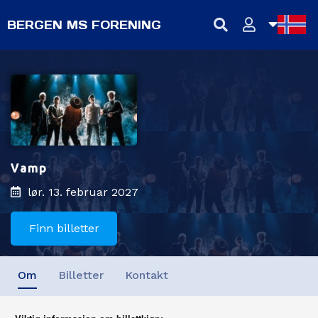
BERGEN MS FORENING
NB
NN
EN
Vamp
lør. 13. februar 2027
Finn billetter
Om
Billetter
Kontakt