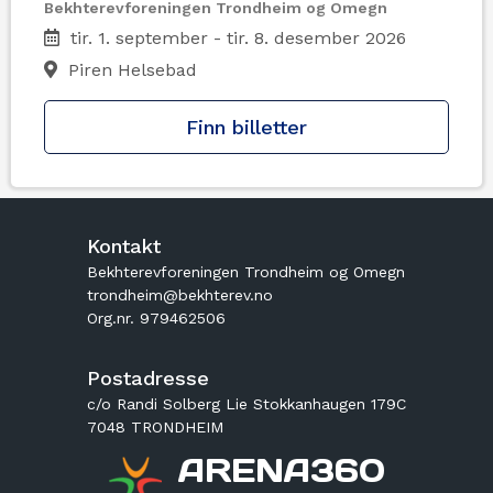
Bekhterevforeningen Trondheim og Omegn
tir. 1. september - tir. 8. desember 2026
Piren Helsebad
Finn billetter
Kontakt
Bekhterevforeningen Trondheim og Omegn
trondheim@bekhterev.no
Org.nr. 979462506
Postadresse
c/o Randi Solberg Lie Stokkanhaugen 179C
7048 TRONDHEIM
ARENA360