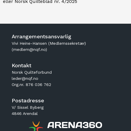
eller Norsk Quilteblad nr. 4/2025
Arrangementsansvarlig
Vivi Heine-Hansen (Medlemssekretær)
(medlem@nqf.no)
Kontakt
Norsk Quilteforbund
leder@nqf.no
Org.nr. 876 036 762
Postadresse
V/ Sissel Byberg
4846 Arendal
ARENA360