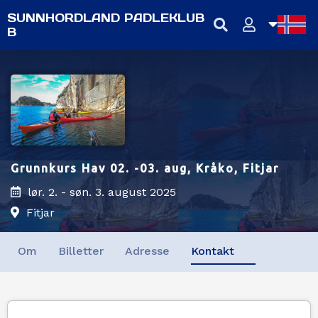
SUNNHORDLAND PADLEKLUB
B
NB
NN
EN
Grunnkurs Hav 02. -03. aug, Kråko, Fitjar
lør. 2. - søn. 3. august 2025
Fitjar
Om
Billetter
Adresse
Kontakt