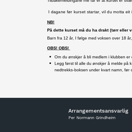
Tilbakemeldingane me får er at kurset er svær
I dagane før kurset startar, vil du motta e
NB!
På dette kurset må du ha drakt (tørr eller v
Barn fra 12 år, I følge med voksen over 18 å
OBS! OBS!
Om du ønskjer å bli medlem i klubben er d
Legg først til alle du ønskjer å melde på 
nedtrekks-boksen under kvart namn, før du
Arrangementsansvarlig
Per Normann Grindheim