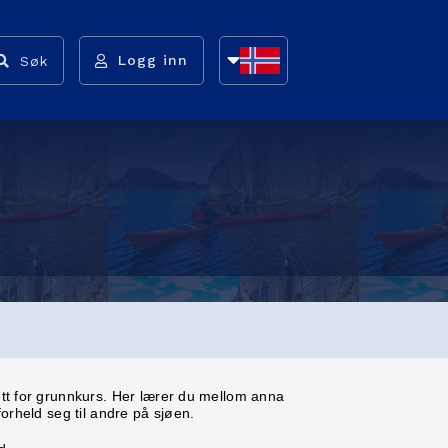
Logg inn
Søk
NB
NN
EN
ett for grunnkurs. Her lærer du mellom anna
orheld seg til andre på sjøen.