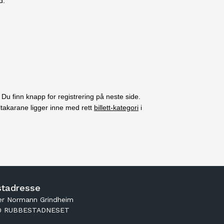
nd.
u finn knapp for registrering på neste side.
eltakarane ligger inne med rett
billett-kategori
i
tadresse
er Normann Grindheim
0 RUBBESTADNESET