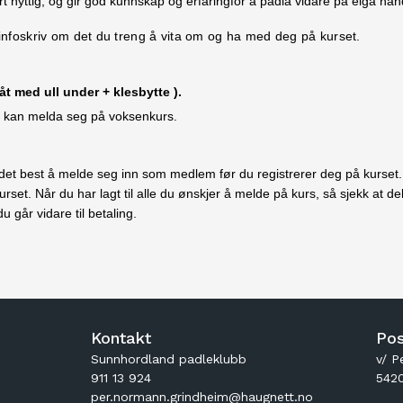
t nyttig, og gir god kunnskap og erfaringfor å padla vidare på eiga ha
it infoskriv om det du treng å vita om og ha med deg på kurset.
åt med ull under + klesbytte ).
r, kan melda seg på voksenkurs.
et best å melde seg inn som medlem før du registrerer deg på kurset. D
kurset.
Når du har lagt til alle du ønskjer å melde på kurs, så sjekk at d
 går vidare til betaling.
Kontakt
Pos
Sunnhordland padleklubb
v/ P
911 13 924
542
per.normann.grindheim@haugnett.no