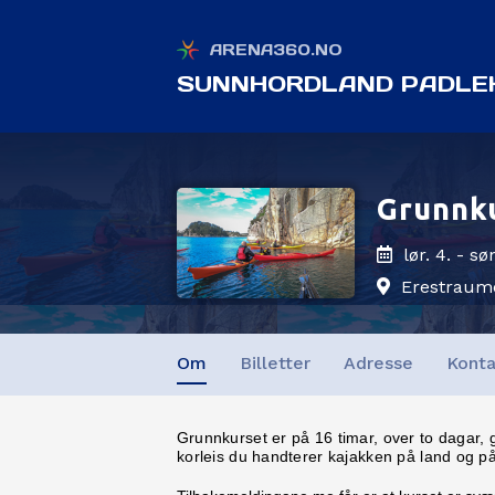
ARENA360.NO
SUNNHORDLAND PADLE
Grunnku
lør. 4. - sø
Erestraum
Om
Billetter
Adresse
Konta
G
runnkurset er på 16 timar, over to dagar,
korleis du handterer kajakken på land og på