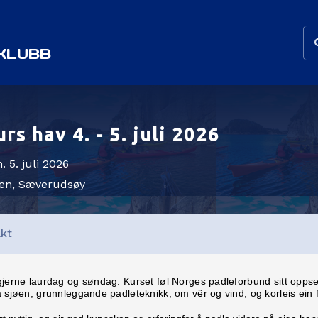
KLUBB
rs hav 4. - 5. juli 2026
n. 5. juli 2026
en, Sæverudsøy
kt
 gjerne laurdag og søndag. Kurset føl Norges padleforbund sitt opps
 sjøen, grunnleggande padleteknikk, om vêr og vind, og korleis ein f