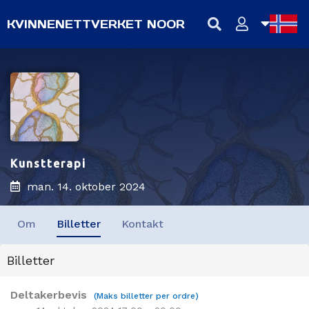
KVINNENETTVERKET NOOR
NB
NN
EN
Kunstterapi
man. 14. oktober 2024
Om
Billetter
Kontakt
Billetter
Deltakerbevis
(Maks billetter per ordre)