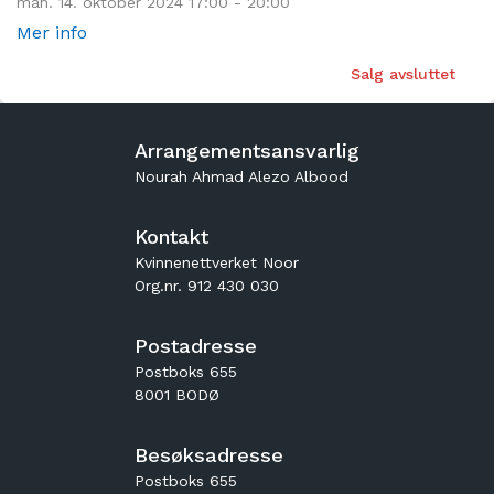
man. 14. oktober 2024 17:00 - 20:00
Mer info
Salg avsluttet
Arrangementsansvarlig
Nourah Ahmad Alezo Albood
Kontakt
Kvinnenettverket Noor
Org.nr. 912 430 030
Postadresse
Postboks 655
8001 BODØ
Besøksadresse
Postboks 655