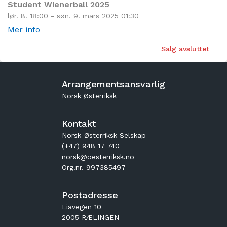
Student Wienerball 2025
lør. 8. 18:00 - søn. 9. mars 2025 01:30
Mer info
Salg avsluttet
Arrangementsansvarlig
Norsk Østerriksk
Kontakt
Norsk-Østerriksk Selskap
(+47) 948 17 740
norsk@oesterriksk.no
Org.nr. 997385497
Postadresse
Liavegen 10
2005 RÆLINGEN