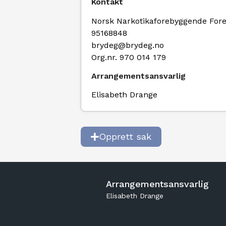
Kontakt
Norsk Narkotikaforebyggende For
95168848
brydeg@brydeg.no
Org.nr. 970 014 179
Arrangementsansvarlig
Elisabeth Drange
Opprett sak
Arrangementsansvarlig
Elisabeth Drange