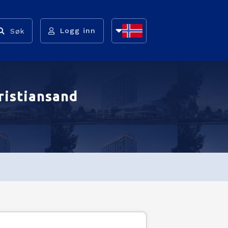
Logg inn
Søk
NB
NN
ristiansand
EN