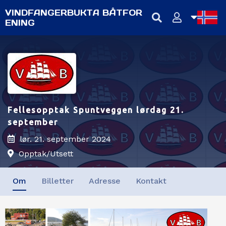
VINDFANGERBUKTA BÅTFOR
ENING
NB
NN
EN
Fellesopptak Spuntveggen lørdag 21.
september
lør. 21. september 2024
Opptak/Utsett
Om
Billetter
Adresse
Kontakt