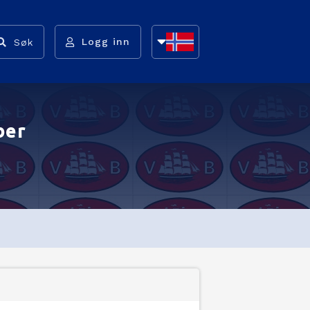
Logg inn
Søk
NB
NN
ber
EN