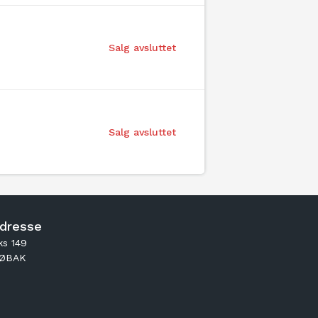
Salg avsluttet
Salg avsluttet
dresse
ks 149
RØBAK