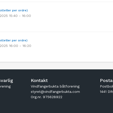
billetter per ordre)
 2025 15:40 - 16:00
illetter per ordre)
 2025 16:00 - 16:20
varlig
Kontakt
Posta
rening
Vindfangerbukta båtforening
Postbo
styret@vindfangerbukta.com
1441 D
Org.nr. 975628922