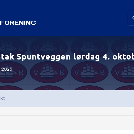
FORENING
ptak Spuntveggen lørdag 4. okto
r 2025
kt