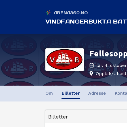
ARENA360.NO
VINDFANGERBUKTA BÅT
Fellesop
lør. 4. oktobe
Opptak/Utsett
Om
Billetter
Adresse
Konta
Billetter