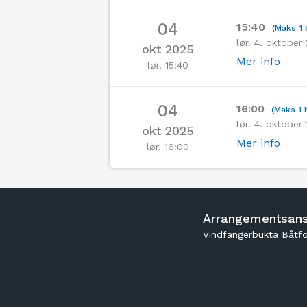
04
15:40
(Maks 1 
lør. 4. oktober
okt 2025
Mer info
lør. 15:40
04
16:00
(Maks 1 b
lør. 4. oktober
okt 2025
Mer info
lør. 16:00
Arrangementsans
Vindfangerbukta Båtfo