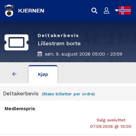
KJERNEN
NB
Deltakerbevis
NN
Lillestrøm borte
søn. 9. august 2026 05:00 - 23:59
EN
Kjøp
Deltakerbevis
(Maks billetter per ordre)
Medlemspris
Salg avsluttet
07.08.2026 @ 10:00