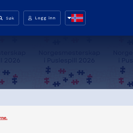
Logg inn
Søk
NB
NN
EN
rne.