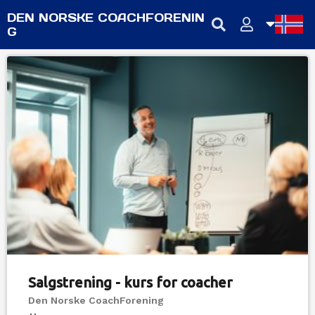
DEN NORSKE COACHFORENIN
G
NB
NN
EN
Salgstrening - kurs for coacher
Den Norske CoachForening