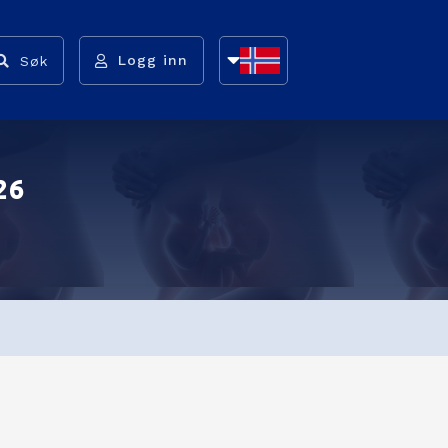
Logg inn
Søk
NB
NN
26
EN