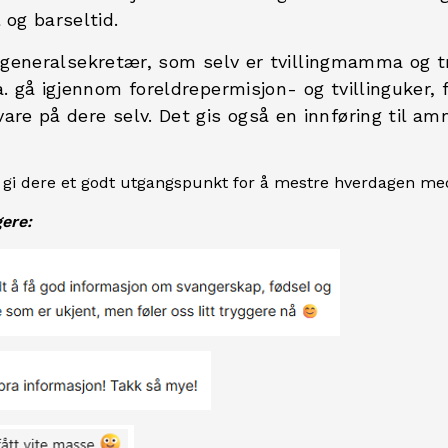
 og barseltid.
 generalsekretær, som selv er tvillingmamma og t
a. gå igjennom foreldrepermisjon- og tvillinguker, 
are på dere selv. Det gis også en innføring til a
 gi dere et godt utgangspunkt for å mestre hverdagen med t
gere: