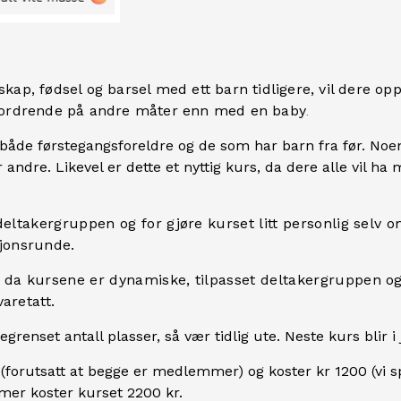
kap, fødsel og barsel med ett barn tidligere, vil dere op
tfordrende på andre måter enn med en
bab
y
.
både førstegangsforeldre og de som har barn fra før. Noen 
andre. Likevel er dette et nyttig kurs, da dere alle vil ha m
deltakergruppen og for gjøre kurset litt personlig selv om 
jonsrunde.
, da kursene er dynamiske, tilpasset deltakergruppen og
aretatt.
grenset antall plasser, så vær tidlig ute. Neste kurs blir i 
eldre (forutsatt at begge er medlemmer) og koster kr 1200 
mer koster kurset 2200 kr.