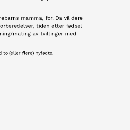
rebarns mamma, for. Da vil dere
forberedelser, tiden etter fødsel
mming/mating av tvillinger med
o (eller flere) nyfødte.