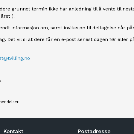
dere grunnet termin ikke har anledning til å vente til nest
ret ).
 sendt informasjon om, samt invitasjon til deltagelse når p
. Det vil si at dere får en e-post senest dagen før eller
st@tvilling.no
s.
hendelser.
Kontakt
Postadresse