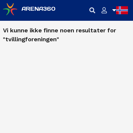
ARENA360
NB
Vi kunne ikke finne noen resultater for
"tvillingforeningen"
NN
EN