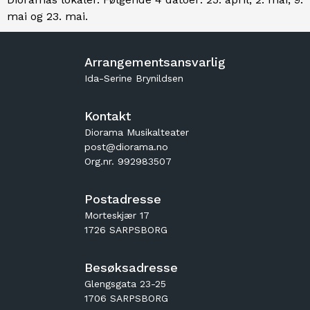
mai og 23. mai.
Arrangementsansvarlig
Ida-Serine Brynildsen
Kontakt
Diorama Musikalteater
post@diorama.no
Org.nr. 992983507
Postadresse
Morteskjær 17
1726 SARPSBORG
Besøksadresse
Glengsgata 23-25
1706 SARPSBORG