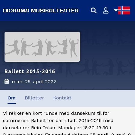
DIORAMA MUSIKALTEATER
NB
NN
EN
Ballett 2015-2016
man. 25. april 2022
Om
Billetter
Kontakt
Vi rekker en kort runde med dansekurs til før
sommeren. Ballett for barn født 2015-2016 med
danselærer Rein Oskar. Mandager 18:30-19:30 i
Dioramas lokaler. Følgende 4 datoer: 25. april, 2. mai, 9.