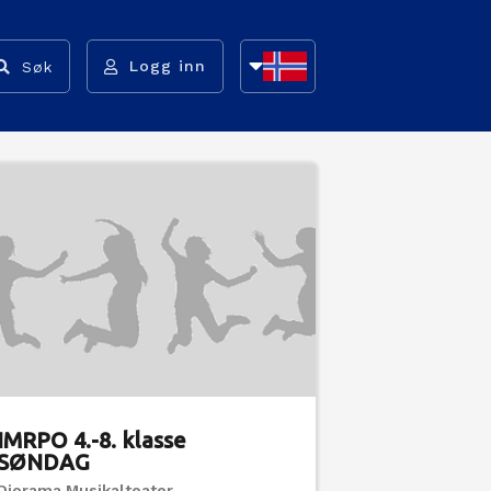
Logg inn
Søk
NB
NN
EN
IMRPO 4.-8. klasse
SØNDAG
Diorama Musikalteater