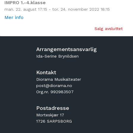
IMPRO 1.-4.klasse
man. 22. august 17:15 - tor. 24. november 2022 18:15
Mer info
Salg avsluttet
Arrangementsansvarlig
Ida-Serine Brynildsen
Kontakt
Diorama Musikalteater
post@diorama.no
Org.nr. 992983507
Postadresse
Morteskjær 17
1726 SARPSBORG