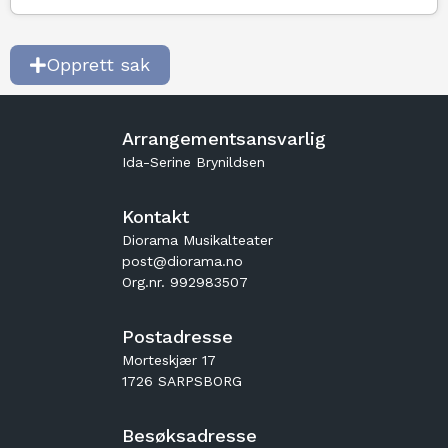
Opprett sak
Arrangementsansvarlig
Ida-Serine Brynildsen
Kontakt
Diorama Musikalteater
post@diorama.no
Org.nr. 992983507
Postadresse
Morteskjær 17
1726 SARPSBORG
Besøksadresse