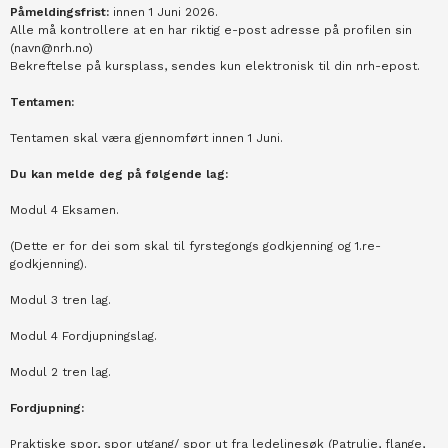
Påmeldingsfrist:
innen 1 Juni 2026.
Alle må kontrollere at en har riktig e-post adresse på profilen sin
(navn@nrh.no)
Bekreftelse på kursplass, sendes kun elektronisk til din nrh-epost.
Tentamen:
Tentamen skal væra gjennomført innen 1 Juni.
Du kan melde deg på følgende lag:
Modul 4 Eksamen.
(Dette er for dei som skal til fyrstegongs godkjenning og 1.re-
godkjenning).
Modul 3 tren lag.
Modul 4 Fordjupningslag.
Modul 2 tren lag.
Fordjupning:
Praktiske spor, spor utgang/ spor ut fra ledelinesøk (Patrulje, flange,