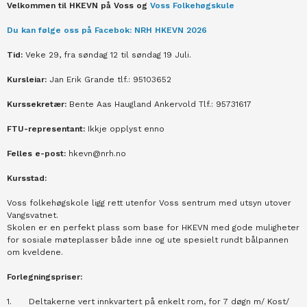
Velkommen til HKEVN på Voss og
Voss Folkehøgskule
Du kan følge oss på Facebok: NRH HKEVN 2026
Tid:
Veke 29, fra søndag 12 til søndag 19 Juli.
Kursleiar:
Jan Erik Grande tlf.: 95103652
Kurssekretær:
Bente Aas Haugland Ankervold Tlf.: 95731617
FTU-representant:
Ikkje opplyst enno
Felles e-post:
hkevn@nrh.no
Kursstad:
Voss folkehøgskole ligg rett utenfor Voss sentrum med utsyn utover
Vangsvatnet.
Skolen er en perfekt plass som base for HKEVN med gode muligheter
for sosiale møteplasser både inne og ute spesielt rundt bålpannen
om kveldene.
Forlegningspriser:
1.
Deltakerne vert innkvartert på enkelt rom, for 7 døgn m/ Kost/