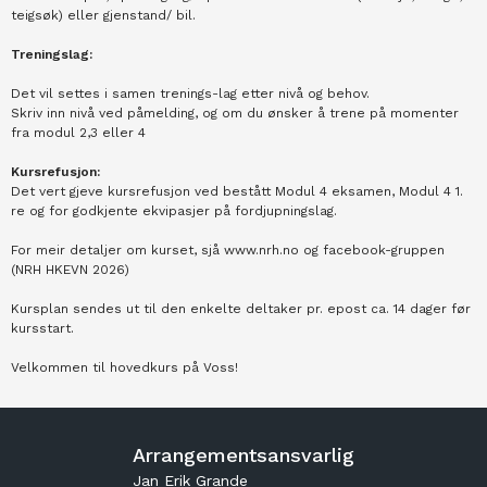
teigsøk) eller gjenstand/ bil.
Treningslag:
Det vil settes i samen trenings-lag etter nivå og behov.
Skriv inn nivå ved påmelding, og om du ønsker å trene på momenter
fra modul 2,3 eller 4
Kursrefusjon:
Det vert gjeve kursrefusjon ved bestått Modul 4 eksamen, Modul 4 1.
re og for godkjente ekvipasjer på fordjupningslag.
For meir detaljer om kurset, sjå www.nrh.no og facebook-gruppen
(NRH HKEVN 2026)
Kursplan sendes ut til den enkelte deltaker pr. epost ca. 14 dager før
kursstart.
Velkommen til hovedkurs på Voss!
Arrangementsansvarlig
Jan Erik Grande