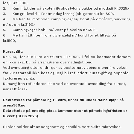
losji Kr.9.500,-
2.
Kun måltider på skolen (Frokost-lunsjpakke og middag) Kr.3325,-
3.
Kun grillkveld + Festmiddag lørdag (obligatorisk) kr. 800,-
4.
Me kan ta imot noen campingvogner/ bobil på området, parkering
m/ strøm kr.3190,-
5.
Campingvogn/ bobil m/ kost på skolen Kr.6515,-
6.
Me har fått noen rom tilgjengelig m/ hund for et tillegg på
kr.1500,-
Kursavgift:
Kr 1200,- for alle kurs-deltakere + kr.1000,- i felles-kostnader dersom
en ikke skal bu på arrangørens overnattingstilbud.
Ved avmelding eller endringer av boalternativ seinere enn fire veker
før kursstart vil ikke kost og losji bli refundert. Kursavgift og opphold
faktureres samla.
Kursavgiften refunderes ikke ved en eventuell avmelding fra kurset,
uansett årsak.
Bekreftelse for påmelding til kurs, finner du under "Mine kjøp" på
arena360.no
Bekreftelse på endelig plass kommer etter at påmeldingsfristen er
lukket (01.06.2026).
Skolen holder alt av sengesett og handkle. Vert skifta midtvekes.